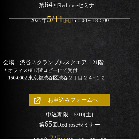
64
第
回
Red roseセミナー
5/11
2025
年
15：00～18：00
[日]
会場：渋谷スクランブルスクエア 21階
＊オフィス棟17階ロビーにて受付
〒150-0002 東京都渋谷区渋谷２丁目２４−１２
お申込みフォームへ
申込期限：5/10
[土]
65
第
回
Red roseセミナー
7/5