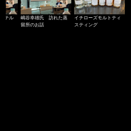
嶋谷幸雄氏 訪れた蒸
イチローズモルトティ
鮫
鮫
福
福
佐
留所のお話
スティング
島
島
輿
輿
久
吉
吉
伸
伸
間
廣
廣
二
二
正
氏
氏
氏
酒
焼
テ
美
蒸
器
酎
ィ
味
留
の
の
ス
し
所
文
変
テ
さ
ボ
化
遷
ィ
と
ト
の
に
ン
は
ル
解
つ
グ
解
説
い
の
説
て
動
画
と
と