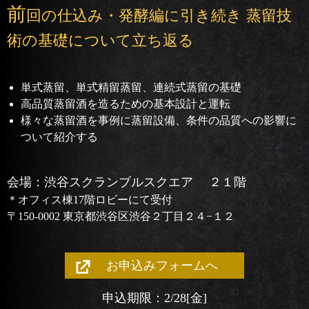
前
回の仕込み・発酵編に引き続き 蒸留技
術の基礎について立ち返る
単式蒸留、単式精留蒸留、連続式蒸留の基礎
高品質蒸留酒を造るための基本設計と運転
様々な蒸留酒を事例に蒸留設備、条件の品質への影響に
ついて紹介する
会場：渋谷スクランブルスクエア ２１階
＊オフィス棟17階ロビーにて受付
〒150-0002 東京都渋谷区渋谷２丁目２４−１２
お申込みフォームへ
申込期限：2/28
[金]