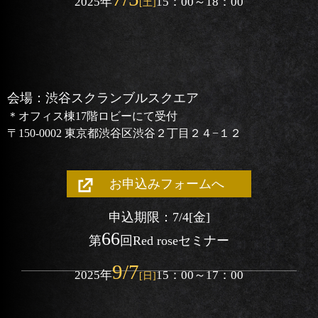
2025
年
15：00～18：00
[土]
会場：渋谷スクランブルスクエア
＊オフィス棟17階ロビーにて受付
〒150-0002 東京都渋谷区渋谷２丁目２４−１２
お申込みフォームへ
申込期限：7/4
[金]
66
第
回
Red roseセミナー
9/7
2025
年
15：00～17：00
[日]