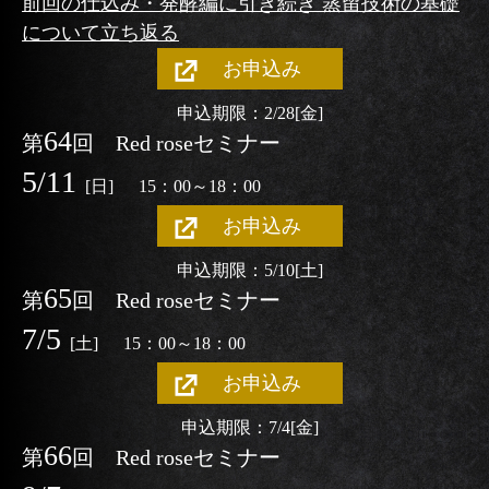
前回の仕込み・発酵編に引き続き 蒸留技術の基礎
について立ち返る
お申込み
申込期限：2/28
[金]
64
第
回
Red roseセミナー
5/11
[日]
15：00～18：00
お申込み
申込期限：5/10
[土]
65
第
回
Red roseセミナー
7/5
[土]
15：00～18：00
お申込み
申込期限：7/4
[金]
66
第
回
Red roseセミナー