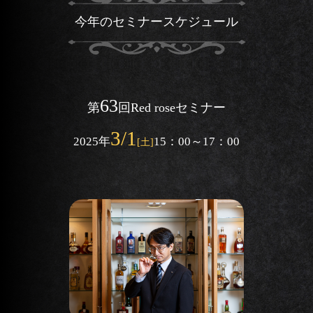
今年のセミナースケジュール
63
第
回
Red roseセミナー
3/1
2025
年
15：00～17：00
[土]