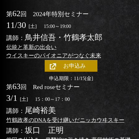
62
第
回
2024年特別セミナー
11/30
[土]
15:00～19:00
鳥井信吾・竹鶴孝太郎
講師：
伝統
と
革新
の
出会い
ウイスキーのパイオニア
がつなぐ未来
お申込み
申込期限：11/15
[金]
63
第
回
Red roseセミナー
3/1
[土]
15：00～17：00
尾崎裕美
講師：
竹鶴政孝のDNAを受け継いだニッカウヰスキー
坂口 正明
講師：