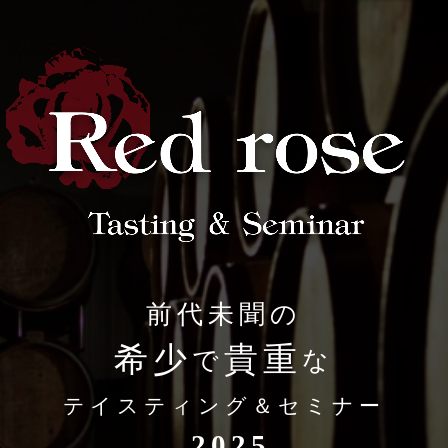
前代未聞の
希少
貴重
で
な
テイスティング＆セミナー
2025